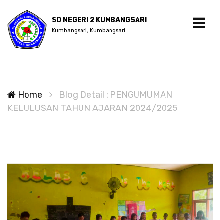
SD NEGERI 2 KUMBANGSARI
Kumbangsari, Kumbangsari
Home
Blog Detail : PENGUMUMAN
KELULUSAN TAHUN AJARAN 2024/2025