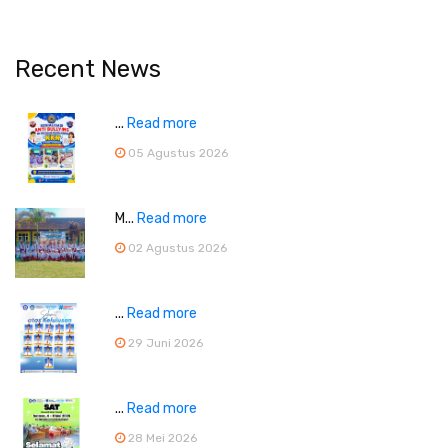
Recent News
...
Read more
05 Agustus 2026
M...
Read more
02 Agustus 2026
...
Read more
29 Juni 2026
...
Read more
28 Mei 2026