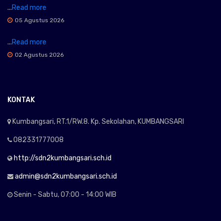
...
Read more
05 Agustus 2026
...
Read more
02 Agustus 2026
KONTAK
Kumbangsari, RT.1/RW.8. Kp. Sekolahan, KUMBANGSARI
082331777008
http://sdn2kumbangsari.sch.id
admin@sdn2kumbangsari.sch.id
Senin - Sabtu, 07:00 - 14:00 WIB